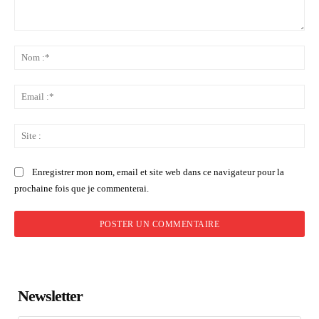
Commenter
:
No
:*
Ema
:*
Sit
:
Enregistrer mon nom, email et site web dans ce navigateur pour la
prochaine fois que je commenterai.
Newsletter