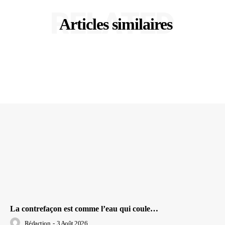
RELATED
Articles similaires
La contrefaçon est comme l’eau qui coule…
Rédaction
-
3 Août 2026